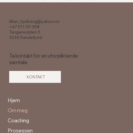
lillian_kjolberg@yahoo.no
+47 911 59 308
Tangenodden 5
3234 Sandefjord
Ta kontakt for en uforpliktende
samtale.
KONTAKT
Hjem
Om meg
Coaching
Prosessen