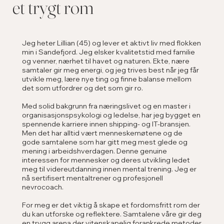
et trygt rom
Jeg heter Lillian (45) og lever et aktivt liv med flokken
min i Sandefjord. Jeg elsker kvalitetstid med familie
og venner, nærhet til havet og naturen. Ekte, nære
samtaler gir meg energi, og jeg trives best når jeg får
utvikle meg, lære nye ting og finne balanse mellom
det som utfordrer og det som gir ro.
Med solid bakgrunn fra næringslivet og en master i
organisasjonspsykologi og ledelse, har jeg bygget en
spennende karriere innen shipping- og IT-bransjen.
Men det har alltid vært menneskemøtene og de
gode samtalene som har gitt meg mest glede og
mening i arbeidshverdagen. Denne genuine
interessen for mennesker og deres utvikling ledet
meg til videreutdanning innen mental trening. Jeg er
nå sertifisert mentaltrener og profesjonell
nevrocoach.
For meg er det viktig å skape et fordomsfritt rom der
du kan utforske og reflektere. Samtalene våre gir deg
en trygg arena der vitenskapelig forankrede metoder